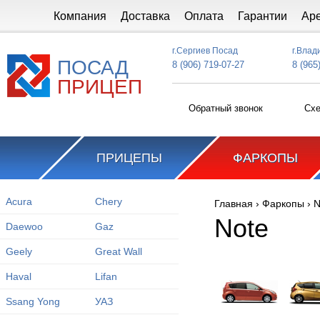
Перейти к основному содержанию
Компания
Доставка
Оплата
Гарантии
Ар
г.Сергиев Посад
г.Влад
ПОСАД
8 (906) 719-07-27
8 (965
ПРИЦЕП
Обратный звонок
Схе
ПРИЦЕПЫ
ФАРКОПЫ
Acura
Chery
Главная
›
Фаркопы
›
N
Вы здесь
Note
Daewoo
Gaz
Geely
Great Wall
Haval
Lifan
Ssang Yong
УАЗ