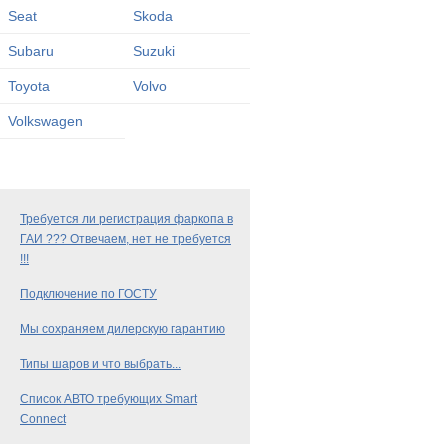
Seat
Skoda
Subaru
Suzuki
Toyota
Volvo
Volkswagen
Требуется ли регистрация фаркопа в
ГАИ ??? Отвечаем, нет не требуется
!!!
Подключение по ГОСТУ
Мы сохраняем дилерскую гарантию
Типы шаров и что выбрать...
Список АВТО требующих Smart
Connect