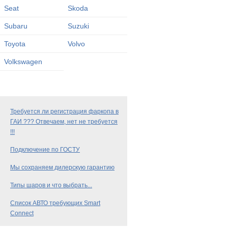
Seat
Skoda
Subaru
Suzuki
Toyota
Volvo
Volkswagen
Требуется ли регистрация фаркопа в
ГАИ ??? Отвечаем, нет не требуется
!!!
Подключение по ГОСТУ
Мы сохраняем дилерскую гарантию
Типы шаров и что выбрать...
Список АВТО требующих Smart
Connect