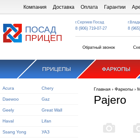
Перейти к основному содержанию
Компания
Доставка
Оплата
Гарантии
Ар
г.Сергиев Посад
г.Влад
ПОСАД
8 (906) 719-07-27
8 (965
ПРИЦЕП
Обратный звонок
Схе
ПРИЦЕПЫ
ФАРКОПЫ
Acura
Chery
Главная
›
Фаркопы
›
M
Вы здесь
Pajero
Daewoo
Gaz
Geely
Great Wall
Haval
Lifan
Ssang Yong
УАЗ