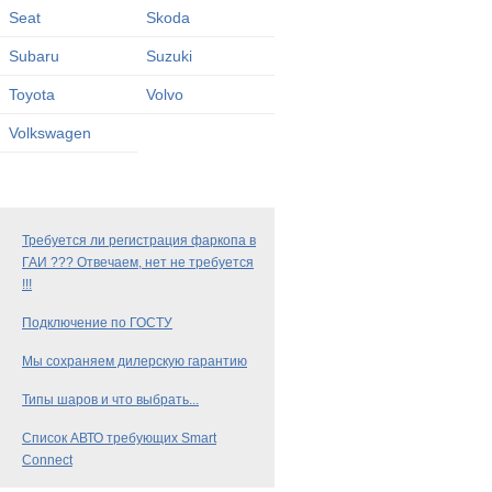
Seat
Skoda
Subaru
Suzuki
Toyota
Volvo
Volkswagen
Требуется ли регистрация фаркопа в
ГАИ ??? Отвечаем, нет не требуется
!!!
Подключение по ГОСТУ
Мы сохраняем дилерскую гарантию
Типы шаров и что выбрать...
Список АВТО требующих Smart
Connect