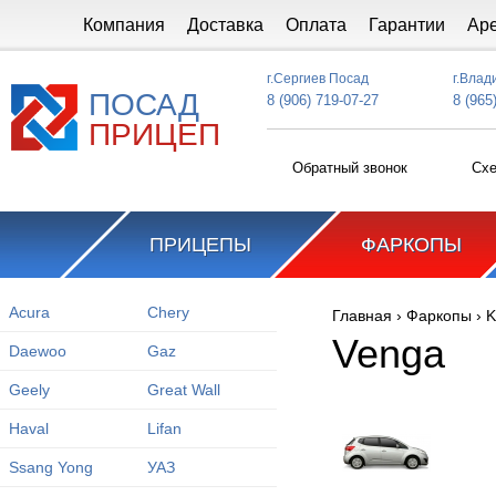
Перейти к основному содержанию
Компания
Доставка
Оплата
Гарантии
Ар
г.Сергиев Посад
г.Влад
ПОСАД
8 (906) 719-07-27
8 (965
ПРИЦЕП
Обратный звонок
Схе
ПРИЦЕПЫ
ФАРКОПЫ
Acura
Chery
Главная
›
Фаркопы
›
K
Вы здесь
Venga
Daewoo
Gaz
Geely
Great Wall
Haval
Lifan
Ssang Yong
УАЗ