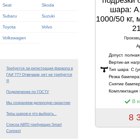
Seat
Skoda
шара: A
Subaru
Suzuki
1000/50 кг,
21
Toyota
Volvo
Volkswagen
Произво
А
Допуст. полна
Вертик-ая нагр
Требуется ли регистрация фаркопа в
Тип шара:
C (
ГАИ ??? Отвечаем, нет не требуется
Резка бампера
!!!
Снятие бампе
Комплектация 
Подключение по ГОСТУ
В 
Мы сохраняем дилерскую гарантию
Типы шаров и что выбрать...
8 
Список АВТО требующих Smart
Connect