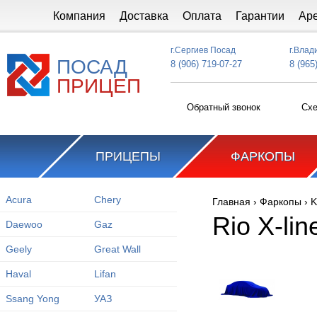
Перейти к основному содержанию
Компания
Доставка
Оплата
Гарантии
Ар
г.Сергиев Посад
г.Влад
ПОСАД
8 (906) 719-07-27
8 (965
ПРИЦЕП
Обратный звонок
Схе
ПРИЦЕПЫ
ФАРКОПЫ
Acura
Chery
Главная
›
Фаркопы
›
K
Вы здесь
Rio X-lin
Daewoo
Gaz
Geely
Great Wall
Haval
Lifan
Ssang Yong
УАЗ