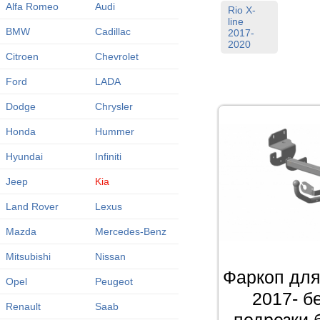
Alfa Romeo
Audi
Rio X-
line
BMW
Cadillac
2017-
2020
Citroen
Chevrolet
Ford
LADA
Dodge
Chrysler
Honda
Hummer
Hyundai
Infiniti
Jeep
Kia
Land Rover
Lexus
Mazda
Mercedes-Benz
Mitsubishi
Nissan
Фаркоп для 
Opel
Peugeot
2017- б
Renault
Saab
подрезки 