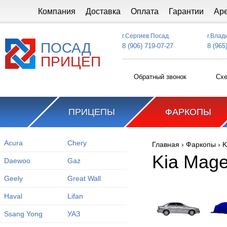
Перейти к основному содержанию
Компания
Доставка
Оплата
Гарантии
Ар
г.Сергиев Посад
г.Влад
ПОСАД
8 (906) 719-07-27
8 (965
ПРИЦЕП
Обратный звонок
Схе
ПРИЦЕПЫ
ФАРКОПЫ
Acura
Chery
Главная
›
Фаркопы
›
K
Вы здесь
Kia Mage
Daewoo
Gaz
Geely
Great Wall
Haval
Lifan
Ssang Yong
УАЗ