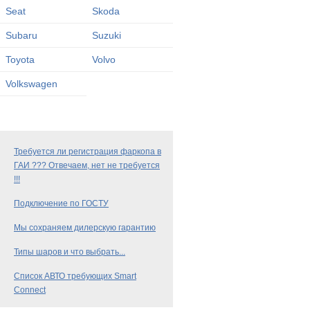
Seat
Skoda
Subaru
Suzuki
Toyota
Volvo
Volkswagen
Требуется ли регистрация фаркопа в
ГАИ ??? Отвечаем, нет не требуется
!!!
Подключение по ГОСТУ
Мы сохраняем дилерскую гарантию
Типы шаров и что выбрать...
Список АВТО требующих Smart
Connect