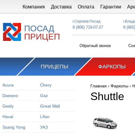
Перейти к основному содержанию
Компания
Доставка
Оплата
Гарантии
Ар
г.Сергиев Посад
г.Влад
ПОСАД
8 (906) 719-07-27
8 (965
ПРИЦЕП
Обратный звонок
Схе
ПРИЦЕПЫ
ФАРКОПЫ
Acura
Chery
Главная
›
Фаркопы
›
H
Вы здесь
Shuttle
Daewoo
Gaz
Geely
Great Wall
Haval
Lifan
Ssang Yong
УАЗ