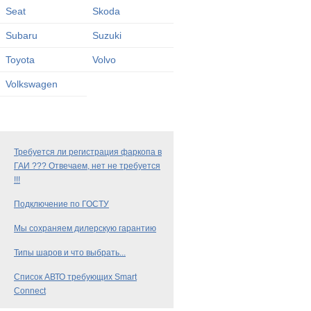
Seat
Skoda
Subaru
Suzuki
Toyota
Volvo
Volkswagen
Требуется ли регистрация фаркопа в
ГАИ ??? Отвечаем, нет не требуется
!!!
Подключение по ГОСТУ
Мы сохраняем дилерскую гарантию
Типы шаров и что выбрать...
Список АВТО требующих Smart
Connect