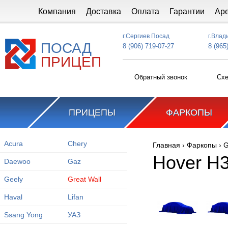
Перейти к основному содержанию
Компания
Доставка
Оплата
Гарантии
Ар
г.Сергиев Посад
г.Влад
ПОСАД
8 (906) 719-07-27
8 (965
ПРИЦЕП
Обратный звонок
Схе
ПРИЦЕПЫ
ФАРКОПЫ
Acura
Chery
Главная
›
Фаркопы
›
G
Вы здесь
Hover H
Daewoo
Gaz
Geely
Great Wall
Haval
Lifan
Ssang Yong
УАЗ