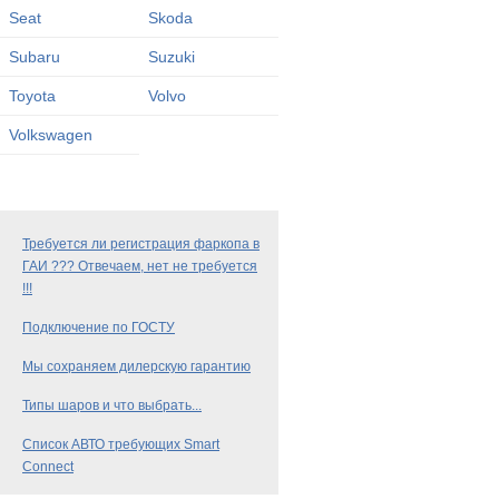
Seat
Skoda
Subaru
Suzuki
Toyota
Volvo
Volkswagen
Требуется ли регистрация фаркопа в
ГАИ ??? Отвечаем, нет не требуется
!!!
Подключение по ГОСТУ
Мы сохраняем дилерскую гарантию
Типы шаров и что выбрать...
Список АВТО требующих Smart
Connect