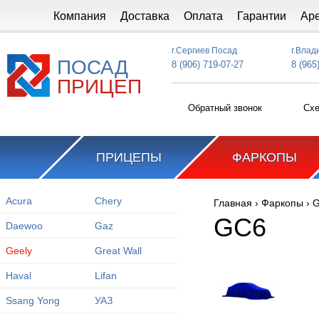
Перейти к основному содержанию
Компания
Доставка
Оплата
Гарантии
Ар
г.Сергиев Посад
г.Влад
ПОСАД
8 (906) 719-07-27
8 (965
ПРИЦЕП
Обратный звонок
Схе
ПРИЦЕПЫ
ФАРКОПЫ
Acura
Chery
Главная
›
Фаркопы
›
G
Вы здесь
GC6
Daewoo
Gaz
Geely
Great Wall
Haval
Lifan
Ssang Yong
УАЗ