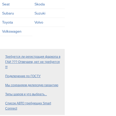
Seat
Skoda
Subaru
Suzuki
Toyota
Volvo
Volkswagen
Требуется ли регистрация фаркопа в
ГАИ ??? Отвечаем, нет не требуется
!!!
Подключение по ГОСТУ
Мы сохраняем дилерскую гарантию
Типы шаров и что выбрать...
Список АВТО требующих Smart
Connect