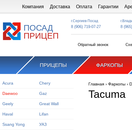
Перейти к основному содержанию
Компания
Доставка
Оплата
Гарантии
Ар
г.Сергиев Посад
г.Влад
ПОСАД
8 (906) 719-07-27
8 (965
ПРИЦЕП
Обратный звонок
Схе
ПРИЦЕПЫ
ФАРКОПЫ
Acura
Chery
Главная
›
Фаркопы
›
D
Вы здесь
Tacuma
Daewoo
Gaz
Geely
Great Wall
Haval
Lifan
Ssang Yong
УАЗ