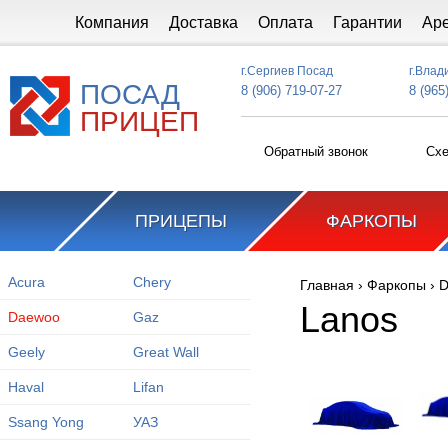
Перейти к основному содержанию
Компания
Доставка
Оплата
Гарантии
Ар
г.Сергиев Посад
г.Влад
ПОСАД
8 (906) 719-07-27
8 (965
ПРИЦЕП
Обратный звонок
Схе
ПРИЦЕПЫ
ФАРКОПЫ
Acura
Chery
Главная
›
Фаркопы
›
D
Вы здесь
Lanos
Daewoo
Gaz
Geely
Great Wall
Haval
Lifan
Ssang Yong
УАЗ