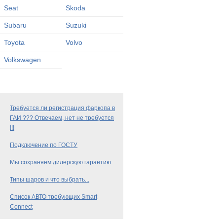
Seat
Skoda
Subaru
Suzuki
Toyota
Volvo
Volkswagen
Требуется ли регистрация фаркопа в
ГАИ ??? Отвечаем, нет не требуется
!!!
Подключение по ГОСТУ
Мы сохраняем дилерскую гарантию
Типы шаров и что выбрать...
Список АВТО требующих Smart
Connect