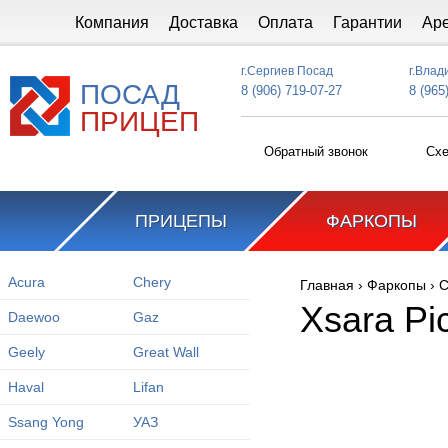
Перейти к основному содержанию
Компания
Доставка
Оплата
Гарантии
Ар
г.Сергиев Посад
г.Влад
ПОСАД
8 (906) 719-07-27
8 (965
ПРИЦЕП
Обратный звонок
Схе
ПРИЦЕПЫ
ФАРКОПЫ
Acura
Chery
Главная
›
Фаркопы
›
C
Вы здесь
Xsara Pi
Daewoo
Gaz
Geely
Great Wall
Haval
Lifan
Ssang Yong
УАЗ