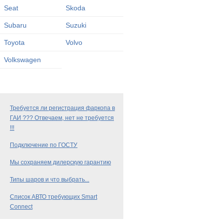
Seat
Skoda
Subaru
Suzuki
Toyota
Volvo
Volkswagen
Требуется ли регистрация фаркопа в
ГАИ ??? Отвечаем, нет не требуется
!!!
Подключение по ГОСТУ
Мы сохраняем дилерскую гарантию
Типы шаров и что выбрать...
Список АВТО требующих Smart
Connect