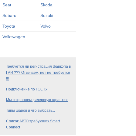
Seat
Skoda
Subaru
Suzuki
Toyota
Volvo
Volkswagen
Требуется ли регистрация фаркопа в
ГАИ ??? Отвечаем, нет не требуется
!!!
Подключение по ГОСТУ
Мы сохраняем дилерскую гарантию
Типы шаров и что выбрать...
Список АВТО требующих Smart
Connect