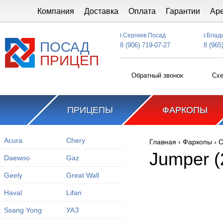
Перейти к основному содержанию
Компания
Доставка
Оплата
Гарантии
Ар
г.Сергиев Посад
г.Влад
ПОСАД
8 (906) 719-07-27
8 (965
ПРИЦЕП
Обратный звонок
Схе
ПРИЦЕПЫ
ФАРКОПЫ
Acura
Chery
Главная
›
Фаркопы
›
C
Вы здесь
Jumper (
Daewoo
Gaz
Geely
Great Wall
Haval
Lifan
Ssang Yong
УАЗ