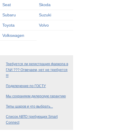
Seat
Skoda
Subaru
Suzuki
Toyota
Volvo
Volkswagen
Требуется ли регистрация фаркопа в
ГАИ ??? Отвечаем, нет не требуется
!!!
Подключение по ГОСТУ
Мы сохраняем дилерскую гарантию
Типы шаров и что выбрать...
Список АВТО требующих Smart
Connect