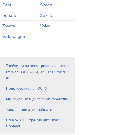
Seat
Skoda
Subaru
Suzuki
Toyota
Volvo
Volkswagen
Требуется ли регистрация фаркопа в
ГАИ ??? Отвечаем, нет не требуется
!!!
Подключение по ГОСТУ
Мы сохраняем дилерскую гарантию
Типы шаров и что выбрать...
Список АВТО требующих Smart
Connect