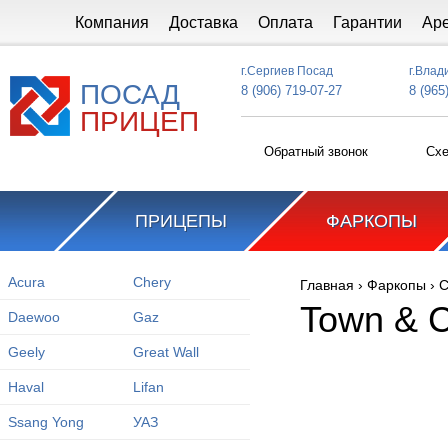
Перейти к основному содержанию
Компания
Доставка
Оплата
Гарантии
Ар
г.Сергиев Посад
г.Влад
ПОСАД
8 (906) 719-07-27
8 (965
ПРИЦЕП
Обратный звонок
Схе
ПРИЦЕПЫ
ФАРКОПЫ
Acura
Chery
Главная
›
Фаркопы
›
C
Вы здесь
Town & C
Daewoo
Gaz
Geely
Great Wall
Haval
Lifan
Ssang Yong
УАЗ