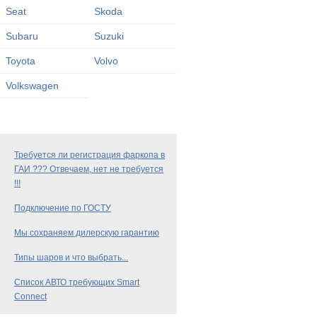
Seat
Skoda
Subaru
Suzuki
Toyota
Volvo
Volkswagen
Требуется ли регистрация фаркопа в
ГАИ ??? Отвечаем, нет не требуется
!!!
Подключение по ГОСТУ
Мы сохраняем дилерскую гарантию
Типы шаров и что выбрать...
Список АВТО требующих Smart
Connect