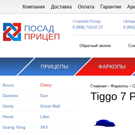
Перейти к основному содержанию
Компания
Доставка
Оплата
Гарантии
Ар
г.Сергиев Посад
г.Влад
ПОСАД
8 (906) 719-07-27
8 (965
ПРИЦЕП
Обратный звонок
Схе
ПРИЦЕПЫ
ФАРКОПЫ
Acura
Chery
Главная
›
Фаркопы
›
C
Вы здесь
Tiggo 7 
Daewoo
Gaz
Geely
Great Wall
Haval
Lifan
Ssang Yong
УАЗ