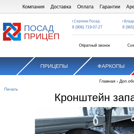
Перейти к основному содержанию
Компания
Доставка
Оплата
Гарантии
Ар
г.Сергиев Посад
г.Влад
ПОСАД
8 (906) 719-07-27
8 (965
ПРИЦЕП
Обратный звонок
Схе
ПРИЦЕПЫ
ФАРКОПЫ
Главная
›
Доп.об
Вы здесь
Печать
Кронштейн запа