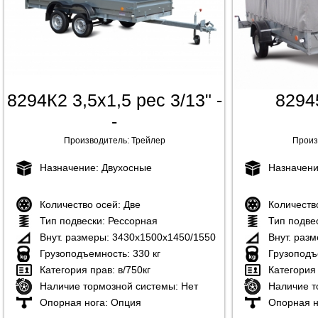
8294К2 3,5x1,5 рес 3/13" -
82945
-
Производитель:
Трейлер
Произ
Назначение:
Двухосные
Назначен
Количество осей:
Две
Количеств
Тип подвески:
Рессорная
Тип подве
Внут. размеры:
3430х1500х1450/1550
Внут. раз
Грузоподъемность:
330 кг
Грузоподъ
Категория прав:
в/750кг
Категория
Наличие тормозной системы:
Нет
Наличие т
Опорная нога:
Опция
Опорная н