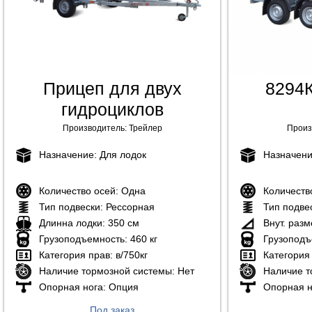
Прицеп для двух
8294К
гидроциклов
Производитель:
Трейлер
Произ
Назначение:
Для лодок
Назначен
Количество осей:
Одна
Количеств
Тип подвески:
Рессорная
Тип подве
Длинна лодки:
350 см
Внут. раз
Грузоподъемность:
460 кг
Грузоподъ
Категория прав:
в/750кг
Категория
Наличие тормозной системы:
Нет
Наличие т
Опорная нога:
Опция
Опорная н
Под заказ