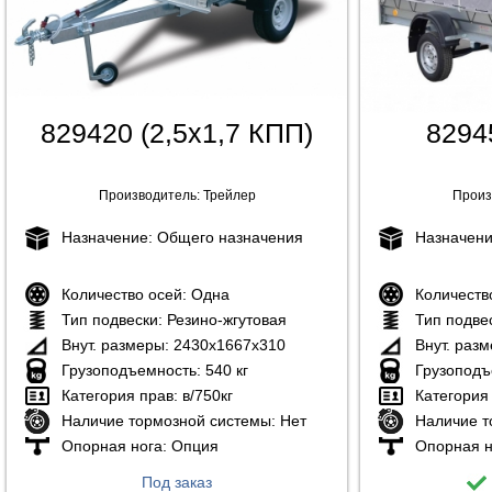
829420 (2,5х1,7 КПП)
82945
Производитель:
Трейлер
Произ
Назначение:
Общего назначения
Назначен
Количество осей:
Одна
Количеств
Тип подвески:
Резино-жгутовая
Тип подве
Внут. размеры:
2430х1667х310
Внут. раз
Грузоподъемность:
540 кг
Грузоподъ
Категория прав:
в/750кг
Категория
Наличие тормозной системы:
Нет
Наличие т
Опорная нога:
Опция
Опорная н
Под заказ