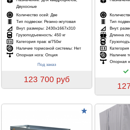
Двухосные
Количество осей:
Две
Количеств
Тип подвески:
Резино-жгутовая
Тип подве
Внут. размеры:
2430х1667х310
Внут. раз
Грузоподъемность:
450 кг
Длинна ло
Категория прав:
в/750кг
Грузоподъ
Наличие тормозной системы:
Нет
Категория
Опорная нога:
Опция
Наличие т
Опорная н
Под заказ
123 700 руб
127
товар