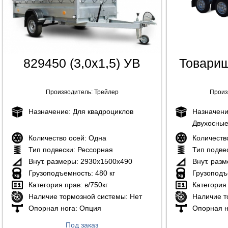
829450 (3,0х1,5) УВ
Товарищ
Производитель:
Трейлер
Произ
Назначение:
Для квадроциклов
Назначен
Двухосны
Количество осей:
Одна
Количеств
Тип подвески:
Рессорная
Тип подве
Внут. размеры:
2930х1500х490
Внут. раз
Грузоподъемность:
480 кг
Грузоподъ
Категория прав:
в/750кг
Категория
Наличие тормозной системы:
Нет
Наличие т
Опорная нога:
Опция
Опорная н
Под заказ