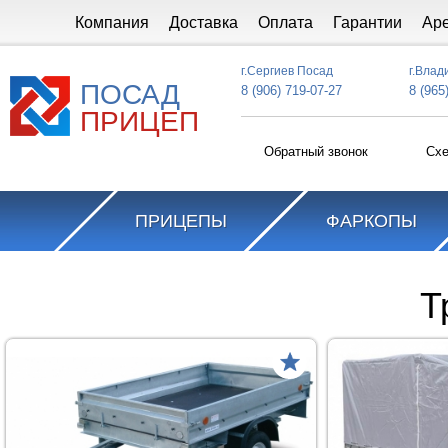
Перейти к основному содержанию
Компания
Доставка
Оплата
Гарантии
Ар
г.Сергиев Посад
г.Влад
ПОСАД
8 (906) 719-07-27
8 (965
ПРИЦЕП
Обратный звонок
Схе
ПРИЦЕПЫ
ФАРКОПЫ
Вы здесь
Т
товар