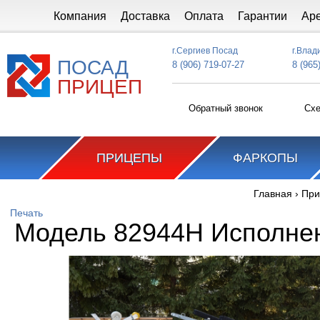
Перейти к основному содержанию
Компания
Доставка
Оплата
Гарантии
Ар
г.Сергиев Посад
г.Влад
ПОСАД
8 (906) 719-07-27
8 (965
ПРИЦЕП
Обратный звонок
Схе
ПРИЦЕПЫ
ФАРКОПЫ
Главная
›
При
Вы здесь
Печать
Модель 82944H Исполнен