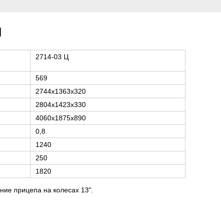
и
2714-03 Ц
569
2744х1363х320
2804х1423х330
4060х1875х890
0,8
1240
250
1820
ние прицепа на колесах 13".