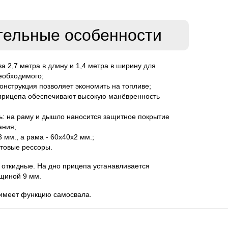
тельные особенности
ва 2,7 метра в длину и 1,4 метра в ширину для
еобходимого;
конструкция позволяет экономить на топливе;
прицепа обеспечивают высокую манёвренность
ть: на раму и дышло наносится защитное покрытие
ания;
мм., а рама - 60х40х2 мм.;
стовые рессоры.
 откидные. На дно прицепа устанавливается
щиной 9 мм.
имеет функцию самосвала.