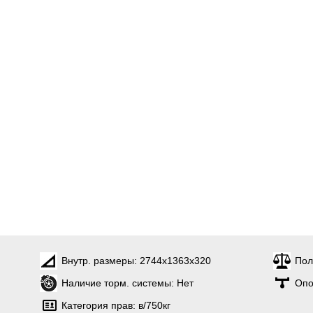
Внутр. размеры:
2744х1363х320
Пол
Наличие торм. системы:
Нет
Опо
Категория прав:
в/750кг