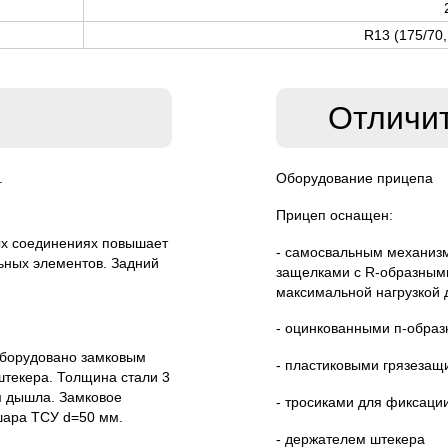
R13 (175/70,
Отличи
.
Оборудование прицепа
Прицеп оснащен:
ых соединениях повышает
- самосвальным механиз
ьных элементов. Задний
защелками с R-образными
максимальной нагрузкой д
- оцинкованными п-образ
оборудовано замковым
- пластиковыми грязеза
штекера. Толщина стали 3
м дышла. Замковое
- тросиками для фиксации
шара ТСУ d=50 мм.
- держателем штекера