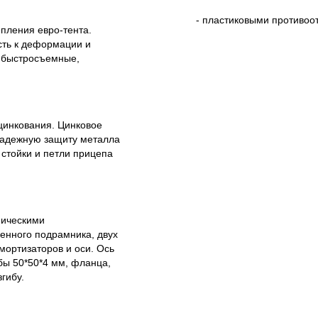
- пластиковыми противоот
пления евро-тента.
сть к деформации и
а быстросъемные,
цинкования. Цинковое
 надежную защиту металла
 стойки и петли прицепа
пическими
ренного подрамника, двух
мортизаторов и оси. Ось
бы 50*50*4 мм, фланца,
гибу.