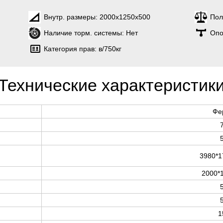
Внутр. размеры:
2000х1250х500
Пол
Наличие торм. системы:
Нет
Опо
Категория прав:
в/750кг
Технические характеристик
Фе
3980*1
2000*
1