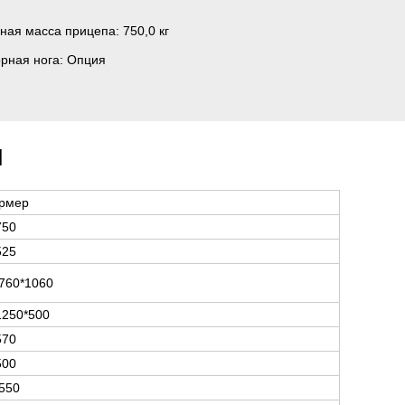
ная масса прицепа:
750,0 кг
рная нога:
Опция
и
рмер
750
525
760*1060
1250*500
570
500
550