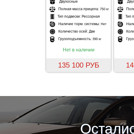
Двухосные
Дву
Полная масса прицепа:
Пол
750 кг
Тип подвески:
Рессорная
Тип 
Наличие торм. системы:
Нал
Нет
Количество осей:
Две
Коли
Грузоподъемность:
Гру
390 кг
Нет в наличии
135 100 РУБ
14
Остали