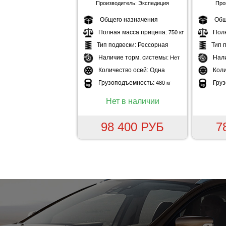
Производитель: Экспедиция
Про
Общего назначения
Общ
Полная масса прицепа:
Пол
750 кг
Тип подвески:
Рессорная
Тип 
Наличие торм. системы:
Нал
Нет
Количество осей:
Одна
Коли
Грузоподъемность:
Гру
480 кг
Нет в наличии
98 400 РУБ
7