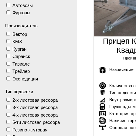
Автовозы
Фургоны
Производитель
Вектор
Прицеп К
КМЗ
Квад
Курган
Саранск
Произв
Тавиалс
Назначение:
Трейлер
Экспедиция
Количество 
Тип подвески
Тип подвеск
Внут. размер
2-х листовая рессора
Грузоподъем
3-х листовая рессора
Категория пр
4-х листовая рессора
Наличие тор
5-ти листовая рессора
Опорная ног
Резино-жгутовая