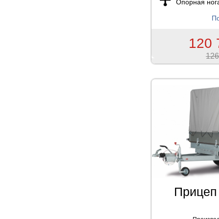
Опорная ног
По
120 
126
Прицеп 