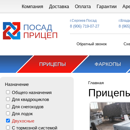
Перейти к основному содержанию
Компания
Доставка
Оплата
Гарантии
Ар
г.Сергиев Посад
г.Влад
ПОСАД
8 (906) 719-07-27
8 (965
ПРИЦЕП
Обратный звонок
Схе
ПРИЦЕПЫ
ФАРКОПЫ
Главная
Назначение
Вы здесь
Прицеп
Общего назначения
Для квадроциклов
Для снегоходов
Для лодок
Двухосные
С тормозной системой