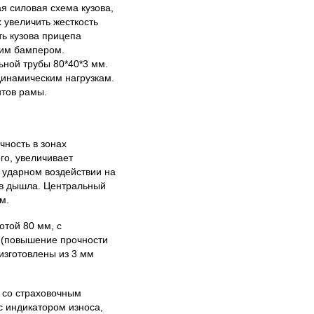
я силовая схема кузова,
 увеличить жесткость
ть кузова прицепа
ним бампером.
ной трубы 80*40*3 мм.
инамическим нагрузкам.
тов рамы.
ность в зонах
го, увеличивает
 ударном воздействии на
в дышла. Центральный
м.
отой 80 мм, с
 (повышение прочности
изготовлены из 3 мм
 со страховочным
с индикатором износа,