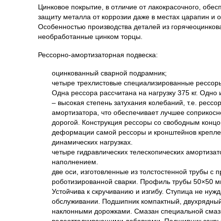
Цинковое покрытие, в отличие от лакокрасочного, обе
защиту металла от коррозии даже в местах царапин и о
Особенностью производства деталей из горячеоцинков
необработанные цинком торцы.
Рессорно-амортизаторная подвеска:
оцинкованный сварной подрамник;
четыре трехлистовые специализированные рессоры
Одна рессора рассчитана на нагрузку 375 кг. Одно
– высокая степень затухания колебаний, т.е. ресс
амортизатора, что обеспечивает лучшее соприкосн
дорогой. Конструкция рессоры со свободным концо
деформации самой рессоры и кронштейнов крепле
динамических нагрузках.
четыре гидравлических телескопических амортиза
наполнением.
две оси, изготовленные из толстостенной трубы с
роботизированной сварки. Профиль трубы 50×50 м
Устойчива к скручиванию и изгибу. Ступица не нуж
обслуживании. Подшипник компактный, двухрядный
наклонными дорожками. Смазан специальной смаз
водоотталкивающими добавками. Подшипник закры