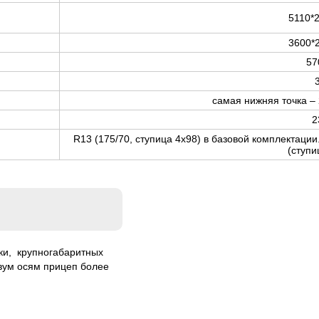
5110*
3600*
57
самая нижняя точка – 
2
R13 (175/70, ступица 4х98) в базовой комплектац
(ступи
ки, крупногабаритных
двум осям прицеп более