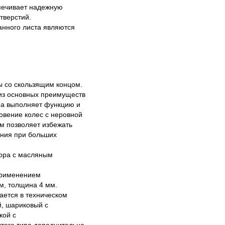
спечивает надежную
тверстий.
анного листа являются
 со скользящим концом.
 из основных преимуществ
ора выполняет функцию и
овение колес с неровной
м позволяет избежать
ния при больших
тора с масляным
 применением
м, толщина 4 мм.
дается в техническом
, шариковый с
кой с
того типа дополнительно