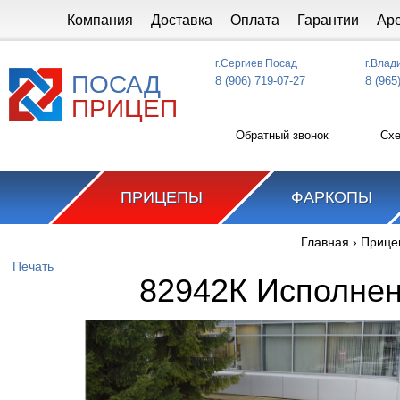
Перейти к основному содержанию
Компания
Доставка
Оплата
Гарантии
Ар
г.Сергиев Посад
г.Влад
ПОСАД
8 (906) 719-07-27
8 (965
ПРИЦЕП
Обратный звонок
Схе
ПРИЦЕПЫ
ФАРКОПЫ
Главная
›
Прице
Вы здесь
Печать
82942К Исполнен