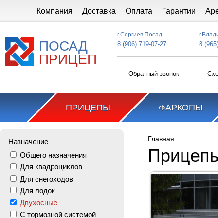
Перейти к основному содержанию
Компания
Доставка
Оплата
Гарантии
Ар
г.Сергиев Посад
г.Влад
ПОСАД
8 (906) 719-07-27
8 (965
ПРИЦЕП
Обратный звонок
Схе
ПРИЦЕПЫ
ФАРКОПЫ
Главная
Назначение
Вы здесь
Прицеп
Общего назначения
Для квадроциклов
Для снегоходов
Для лодок
Двухосные
С тормозной системой