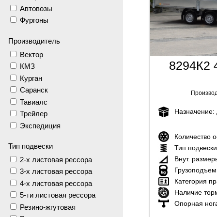
Автовозы
Фургоны
Производитель
Вектор
8294К2 
КМЗ
Курган
Саранск
Производ
Тавиалс
Назначение:
Трейлер
Экспедиция
Количество 
Тип подвески
Тип подвеск
Внут. размер
2-х листовая рессора
Грузоподъем
3-х листовая рессора
Категория пр
4-х листовая рессора
Наличие тор
5-ти листовая рессора
Опорная ног
Резино-жгутовая