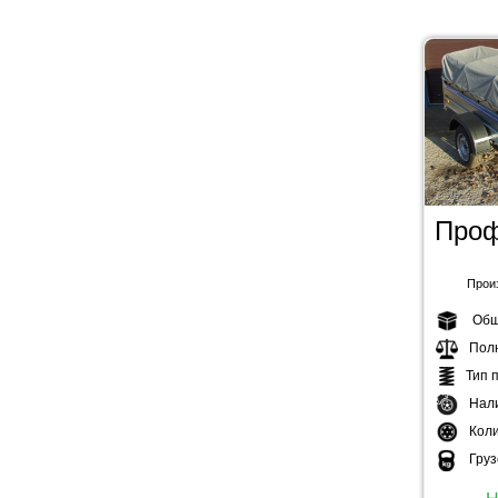
Проф
Прои
Общ
Пол
Тип 
Нал
Коли
Гру