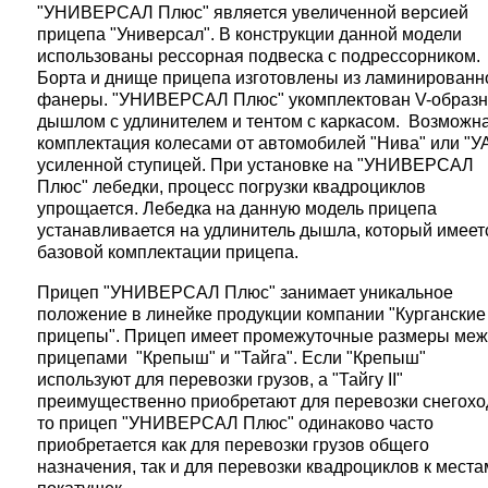
"УНИВЕРСАЛ Плюс" является увеличенной версией
прицепа "Универсал". В конструкции данной модели
использованы рессорная подвеска с подрессорником.
Борта и днище прицепа изготовлены из ламинированн
фанеры. "УНИВЕРСАЛ Плюс" укомплектован V-образ
дышлом с удлинителем и тентом с каркасом. Возможн
комплектация колесами от автомобилей "Нива" или "УА
усиленной ступицей. При установке на "УНИВЕРСАЛ
Плюс" лебедки, процесс погрузки квадроциклов
упрощается. Лебедка на данную модель прицепа
устанавливается на удлинитель дышла, который имеет
базовой комплектации прицепа.
Прицеп "УНИВЕРСАЛ Плюс" занимает уникальное
положение в линейке продукции компании "Курганские
прицепы". Прицеп имеет промежуточные размеры ме
прицепами "Крепыш" и "Тайга". Если "Крепыш"
используют для перевозки грузов, а "Тайгу II"
преимущественно приобретают для перевозки снегохо
то прицеп "УНИВЕРСАЛ Плюс" одинаково часто
приобретается как для перевозки грузов общего
назначения, так и для перевозки квадроциклов к места