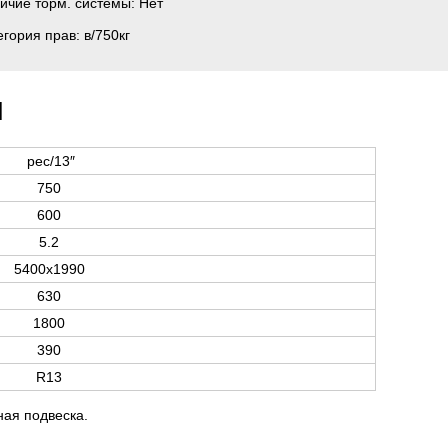
ичие торм. системы:
Нет
егория прав:
в/750кг
и
рес/13″
750
600
5.2
5400х1990
630
1800
390
R13
ная подвеска.