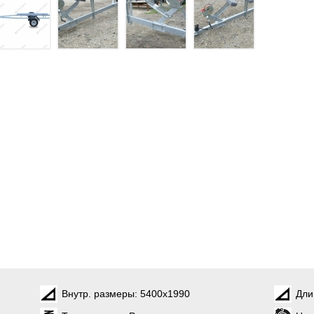
Внутр. размеры:
5400х1990
Дли