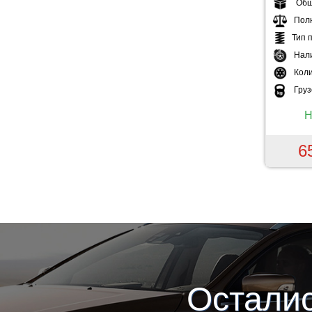
Общ
Пол
Тип 
Нал
Коли
Гру
Н
6
Остали