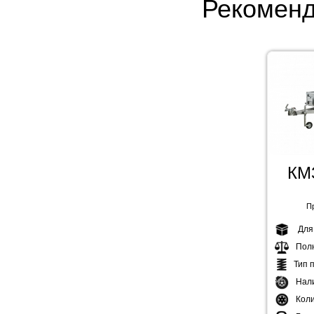
Рекомен
КМ
П
Для
Пол
Тип 
Нал
Коли