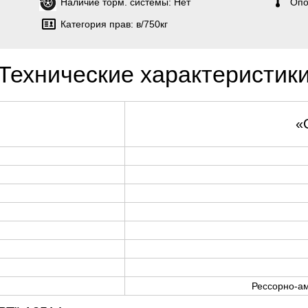
Наличие торм. системы:
Нет
Опо
Категория прав:
в/750кг
Технические характеристик
«
Рессорно-ам