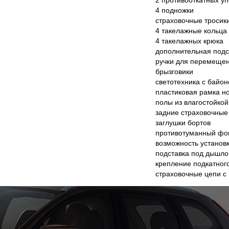
2 противооткатных у
4 подножки
страховочные тросики
4 такелажные кольца
4 такелажных крюка
дополнительная подс
ручки для перемеще
брызговики
светотехника с байо
пластиковая рамка н
полы из влагостойко
задние страховочные
заглушки бортов
противотуманный фо
возможность установ
подставка под дышло
крепление подкатного
страховочные цепи с