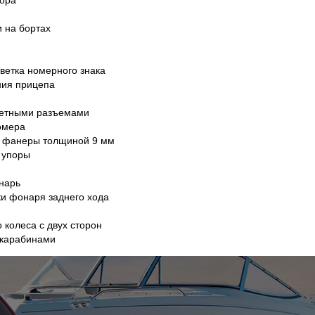
пора
 на бортах
ветка номерного знака
ния прицепа
нетными разъемами
омера
й фанеры толщиной 9 мм
 упоры
нарь
ки фонаря заднего хода
 колеса с двух сторон
 карабинами