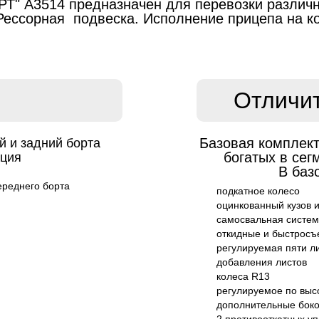
Т" А3514 предназначен для перевозки различн
Рессорная подвеска. Исполнение прицепа на ко
Отличи
Базовая комплект
 и задний борта
богатых в сег
кция
В баз
ереднего борта
подкатное колесо
оцинкованный кузов 
самосвальная систе
откидные и быстросъ
регулируемая пяти л
добавления листов
колеса R13
регулируемое по выс
дополнительные боко