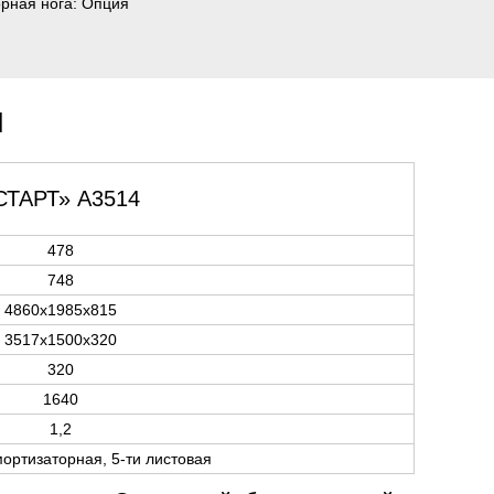
рная нога:
Опция
и
СТАРТ» A3514
478
748
4860х1985х815
3517х1500х320
320
1640
1,2
ортизаторная, 5-ти листовая