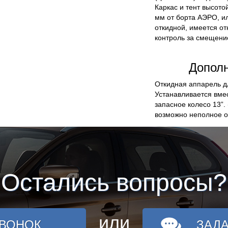
Каркас и тент
высотой
мм от борта
АЭРО,
и
откидной, имеется о
контроль за смещение
Дополн
Откидная аппарель
дл
Устанавливается вмес
запасное колесо 13”.
возможно неполное о
Остались вопросы?
или
ЗВОНОК
ЗАД