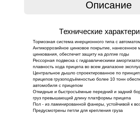
Описание
Технические характери
Тормозная система
инерционного типа с автоматом
Антикоррозийное цинковое покрытие
, нанесенное 
цинкования, обеспечит защиту на долгие годы
Рессорная подвеска
с гидравлическими амортизат
плавность хода прицепа
во всем диапазоне эксплу
Центральное дышло
спроектированное по принци
прицепов
грузоподъёмностью более 10 тонн
обесп
автомобиля с прицепом
Откидные и быстросъёмные передний и задний бо
груз
превышающий длину платформы
прицепа
Пол - из ламинированной фанеры
, устойчивой к в
Предусмотрены
петли для крепления груза