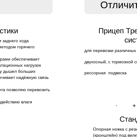
Отличи
стики
Прицеп Тре
сис
 заднего хода
методом горячего
для перевозки различных 
орами обеспечивает
двухосный, с тормозной 
атационных нагрузок
пу дышел больших
рессорная подвеска
ечивает
надёжную связь
рта
позволяю перевозить
оздействию влаги
· + - 
Стан
Опорная ножка
с рез
(кронштейн) под вилк