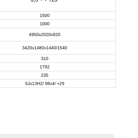
1500
1000
4950х2020х920
3420х1480х1440/1540
310
1792
235
5Jх13Н2/ 98х4/ +29