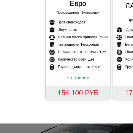
Евро
Л
Производитель: Экспедиция
Про
Для снегоходов
Двухосные
Дву
Полная масса прицепа:
Пол
750 кг
Тип подвески:
Рессорная
Тип 
Наличие торм. системы:
Нал
Нет
Количество осей:
Две
Коли
Грузоподъемность:
Гру
400 кг
В наличии
154 100 РУБ
17