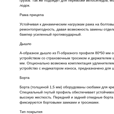
грузов. Так же подойдет для перевозки велосипедов, м
лодок.
Рама прицепа
Устойчивая к динамическим нагрузкам рама на болтов
ремонтопригодность, давая возможность замены отдел
бампер усиленный противоударный.
Дышло
А-образное дышло из П-образного профиля 80*50 мм 
устройством со страховочным тросиком и держателем 
мм. Опционально возможна комплектация удлинителе
устройство с индикатором износа, предназначено для 
Борта
Борта (толщиной 1,5 мм) оборудованы скобами для кре
Специальный гнутый профиль обеспечивает устойчиво
высокую жесткость. Передний и задний откидные борт
фиксируются бортовыми замками и тросиками.
Тип покрытия