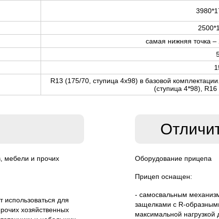
3980*1
2500*
самая нижняя точка – 
1
R13 (175/70, ступица 4х98) в базовой комплектац
(ступица 4*98), R16
Отличи
, мебели и прочих
Оборудование прицепа
Прицеп оснащен:
- самосвальным механиз
т использоваться для
защелками с R-образными
прочих хозяйственных
максимальной нагрузкой д