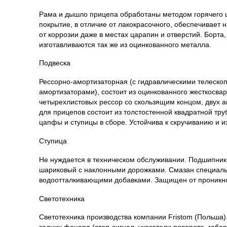
Рама и дышло прицепа обработаны методом горячего 
покрытие, в отличие от лакокрасочного, обеспечивает
от коррозии даже в местах царапин и отверстий. Борта,
изготавливаются так же из оцинкованного металла.
Подвеска
Рессорно-амортизаторная (с гидравлическими телеско
амортизаторами), состоит из оцинкованного жесткосва
четырехлистовых рессор со скользящим концом, двух а
для прицепов состоит из толстостенной квадратной тру
цапфы и ступицы в сборе. Устойчива к скручиванию и из
Ступица
Не нуждается в техническом обслуживании. Подшипник
шариковый с наклонными дорожками. Смазан специаль
водоотталкивающими добавками. Защищен от проникно
Светотехника
Светотехника производства компании Fristom (Польша).