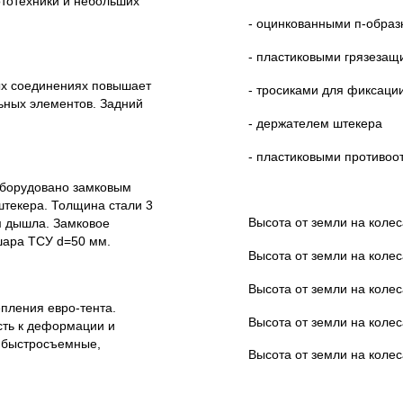
ототехники и небольших
- оцинкованными п-образ
- пластиковыми грязеза
ых соединениях повышает
- тросиками для фиксации
ьных элементов. Задний
- держателем штекера
- пластиковыми противоот
оборудовано замковым
штекера. Толщина стали 3
Высота от земли на колес
м дышла. Замковое
шара ТСУ d=50 мм.
Высота от земли на колес
Высота от земли на колес
пления евро-тента.
Высота от земли на колес
сть к деформации и
а быстросъемные,
Высота от земли на колес