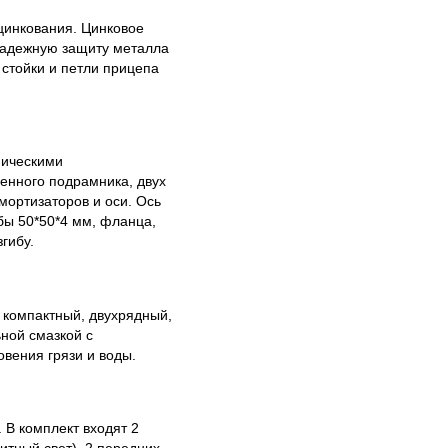
цинкования. Цинковое
 надежную защиту металла
 стойки и петли прицепа
пическими
ренного подрамника, двух
мортизаторов и оси. Ось
бы 50*50*4 мм, фланца,
гибу.
 компактный, двухрядный,
ной смазкой с
вения грязи и воды.
 В комплект входят 2