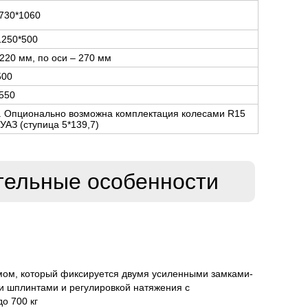
730*1060
1250*500
220 мм, по оси – 270 мм
500
550
ии. Опционально возможна комплектация колесами R15
 УАЗ (ступица 5*139,7)
тельные особенности
мом, который фиксируется двумя усиленными замками-
 шплинтами и регулировкой натяжения с
о 700 кг