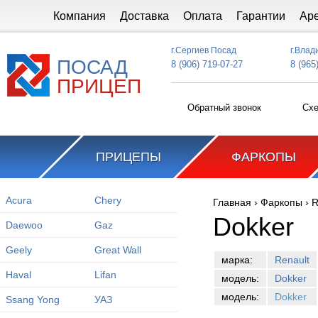
Перейти к основному содержанию
Компания
Доставка
Оплата
Гарантии
Ар
г.Сергиев Посад
г.Влад
ПОСАД
8 (906) 719-07-27
8 (965
ПРИЦЕП
Обратный звонок
Схе
ПРИЦЕПЫ
ФАРКОПЫ
Acura
Chery
Главная
›
Фаркопы
›
R
Вы здесь
Dokker
Daewoo
Gaz
Geely
Great Wall
марка:
Renault
Haval
Lifan
модель:
Dokker
модель:
Dokker
Ssang Yong
УАЗ