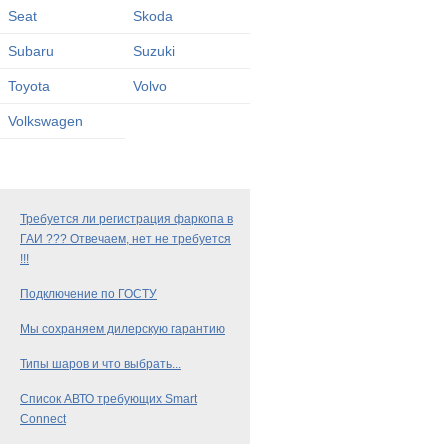
Seat
Skoda
Subaru
Suzuki
Toyota
Volvo
Volkswagen
Требуется ли регистрация фаркопа в
ГАИ ??? Отвечаем, нет не требуется
!!!
Подключение по ГОСТУ
Мы сохраняем дилерскую гарантию
Типы шаров и что выбрать...
Список АВТО требующих Smart
Connect